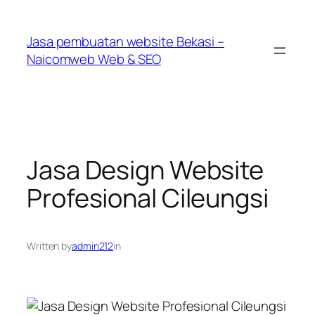
Skip
to
Jasa pembuatan website Bekasi –
content
Naicomweb Web & SEO
Jasa Design Website
Profesional Cileungsi
Written by
admin212
in