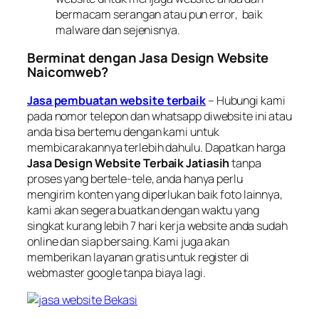
bermacam serangan atau pun
error
, baik
malware
dan sejenisnya.
Berminat dengan Jasa Design Website
Naicomweb?
Jasa pembuatan website terbaik
– Hubungi kami
pada nomor telepon dan
whatsapp
diwebsite ini atau
anda bisa bertemu dengan kami untuk
membicarakannya terlebih dahulu. Dapatkan harga
Jasa Design Website Terbaik Jatiasih
tanpa
proses yang bertele-tele, anda hanya perlu
mengirim konten yang diperlukan baik foto lainnya,
kami akan segera buatkan dengan waktu yang
singkat kurang lebih 7 hari kerja website anda sudah
online
dan siap bersaing. Kami juga akan
memberikan layanan gratis untuk register di
webmaster google
tanpa biaya lagi.