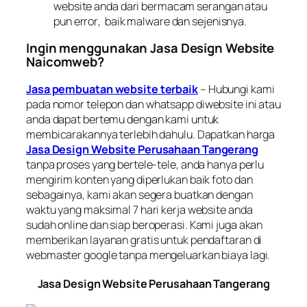
website anda dari bermacam serangan atau
pun
error
, baik
malware
dan sejenisnya.
Ingin menggunakan Jasa Design Website
Naicomweb?
Jasa pembuatan website terbaik
– Hubungi kami
pada nomor telepon dan
whatsapp
diwebsite ini atau
anda dapat bertemu dengan kami untuk
membicarakannya terlebih dahulu. Dapatkan harga
Jasa Design Website Perusahaan Tangerang
tanpa proses yang bertele-tele, anda hanya perlu
mengirim konten yang diperlukan baik foto dan
sebagainya, kami akan segera buatkan dengan
waktu yang maksimal 7 hari kerja website anda
sudah
online
dan siap beroperasi. Kami juga akan
memberikan layanan gratis untuk pendaftaran di
webmaster google
tanpa mengeluarkan biaya lagi.
Jasa Design Website Perusahaan Tangerang