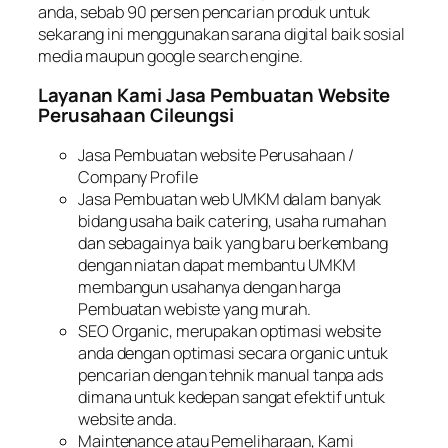
anda, sebab 90 persen pencarian produk untuk
sekarang ini menggunakan sarana digital baik sosial
media maupun g
oogle search engine
.
Layanan Kami Jasa Pembuatan Website
Perusahaan Cileungsi
Jasa Pembuatan website Perusahaan /
Company Profile
Jasa Pembuatan web UMKM dalam banyak
bidang usaha baik catering, usaha rumahan
dan sebagainya baik yang baru berkembang
dengan niatan dapat membantu UMKM
membangun usahanya dengan harga
Pembuatan webiste yang murah.
SEO Organic
, merupakan optimasi website
anda dengan optimasi secara
organic
untuk
pencarian dengan tehnik manual tanpa
ads
dimana untuk kedepan sangat efektif untuk
website anda.
Maintenance
atau Pemeliharaan, Kami