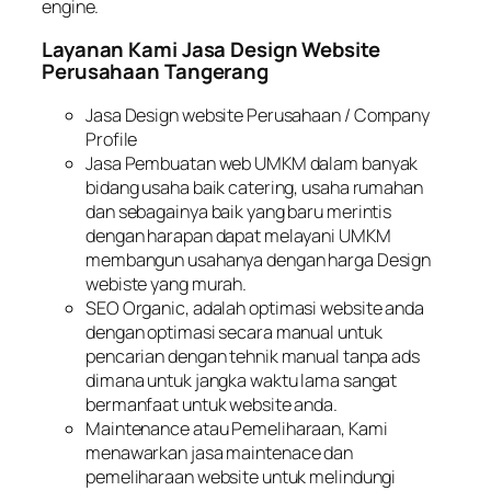
engine
.
Layanan Kami Jasa Design Website
Perusahaan Tangerang
Jasa Design website Perusahaan /
Company
Profile
Jasa Pembuatan web UMKM dalam banyak
bidang usaha baik catering, usaha rumahan
dan sebagainya baik yang baru merintis
dengan harapan dapat melayani UMKM
membangun usahanya dengan harga Design
webiste yang murah.
SEO Organic
, adalah optimasi website anda
dengan optimasi secara manual untuk
pencarian dengan tehnik manual tanpa
ads
dimana untuk jangka waktu lama sangat
bermanfaat untuk website anda.
Maintenance
atau Pemeliharaan, Kami
menawarkan jasa
maintenace
dan
pemeliharaan website untuk melindungi