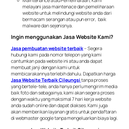
Maintenance
atau Pemeliharaan, Kami
melayani jasa
maintenace
dan pemeliharaan
website untuk melindungi website anda dari
bermacam serangan atau pun
error
, baik
malware
dan sejenisnya.
Ingin menggunakan Jasa Website Kami?
Jasa pembuatan website terbaik
– Segera
hubungi kami pada nomor telepon yang kami
cantumkan pada website ini atau anda dapat
membuat janji dengan kami untuk
membicarakannya terlebih dahulu. Dapatkan harga
Jasa Website Terbaik Cileungsi
tanpa proses
yang bertele-tele, anda hanya perlu mengirim media
baik foto dan sebagainya, kami akan segera proses
dengan waktu yang maksimal 7 hari kerja website
anda sudah
online
dan dapat diakses. Kami juga
akan memberikan layanan gratis untuk pendaftaran
di
webmaster google
tanpa mengeluarkan biaya lagi.