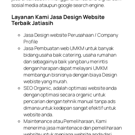
sosial media ataupun g
oogle search engine
.
Layanan Kami Jasa Design Website
Terbaik Jatiasih
Jasa Design website Perusahaan /
Company
Profile
Jasa Pembuatan web UMKM untuk banyak
bidang usaha baik catering, usaha rumahan
dan sebagainya baik yang baru merintis
dengan harapan dapat melayani UMKM
membangun bisnisnya dengan biaya Design
webiste yang murah.
SEO Organic
, adalah optimasi website anda
dengan optimasi secara
organic
untuk
pencarian dengan tehnik manual tanpa
ads
dimana untuk kedepan sangat efektif untuk
website anda.
Maintenance
atau Pemeliharaan, Kami
menerima jasa
maintenace
dan pemeliharaan
website untuk menjaga website anda dari