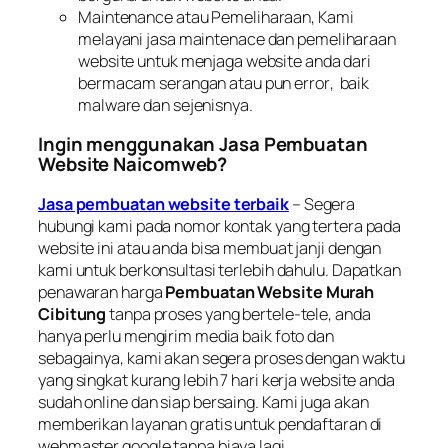
Maintenance
atau Pemeliharaan, Kami
melayani jasa
maintenace
dan pemeliharaan
website untuk menjaga website anda dari
bermacam serangan atau pun
error
, baik
malware
dan sejenisnya.
Ingin menggunakan Jasa Pembuatan
Website Naicomweb?
Jasa pembuatan website terbaik
– Segera
hubungi kami pada nomor kontak yang tertera pada
website ini atau anda bisa membuat janji dengan
kami untuk berkonsultasi terlebih dahulu. Dapatkan
penawaran harga
Pembuatan Website Murah
Cibitung
tanpa proses yang bertele-tele, anda
hanya perlu mengirim media baik foto dan
sebagainya, kami akan segera proses dengan waktu
yang singkat kurang lebih 7 hari kerja website anda
sudah
online
dan siap bersaing. Kami juga akan
memberikan layanan gratis untuk pendaftaran di
webmaster google
tanpa biaya lagi.