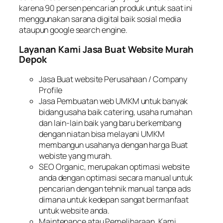
karena 90 persen pencarian produk untuk saat ini
menggunakan sarana digital baik sosial media
ataupun g
oogle search engine
.
Layanan Kami Jasa Buat Website Murah
Depok
Jasa Buat website Perusahaan /
Company
Profile
Jasa Pembuatan web UMKM untuk banyak
bidang usaha baik catering, usaha rumahan
dan lain-lain baik yang baru berkembang
dengan niatan bisa melayani UMKM
membangun usahanya dengan harga Buat
webiste yang murah.
SEO Organic
, merupakan optimasi website
anda dengan optimasi secara manual untuk
pencarian dengan tehnik manual tanpa
ads
dimana untuk kedepan sangat bermanfaat
untuk website anda.
Maintenance
atau Pemeliharaan, Kami