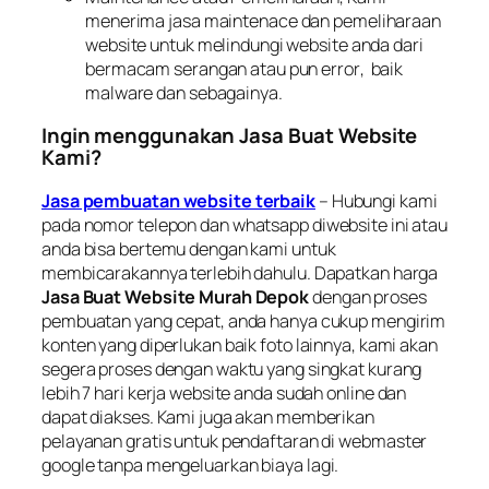
menerima jasa
maintenace
dan pemeliharaan
website untuk melindungi website anda dari
bermacam serangan atau pun
error
, baik
malware
dan sebagainya.
Ingin menggunakan Jasa Buat Website
Kami?
Jasa pembuatan website terbaik
– Hubungi kami
pada nomor telepon dan
whatsapp
diwebsite ini atau
anda bisa bertemu dengan kami untuk
membicarakannya terlebih dahulu. Dapatkan harga
Jasa Buat Website Murah Depok
dengan proses
pembuatan yang cepat, anda hanya cukup mengirim
konten yang diperlukan baik foto lainnya, kami akan
segera proses dengan waktu yang singkat kurang
lebih 7 hari kerja website anda sudah
online
dan
dapat diakses. Kami juga akan memberikan
pelayanan gratis untuk pendaftaran di
webmaster
google
tanpa mengeluarkan biaya lagi.