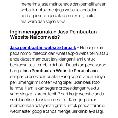
menerima jasa
maintenace
dan pemeliharaan
website untuk menjaga website anda dari
berbagai serangan atau pun
error
, baik
malware
dan sejenisnya.
Ingin menggunakan Jasa Pembuatan
Website Naicomweb?
Jasa pembuatan website terbaik
– Hubungi kami
pada nomor telepon dan
whatsapp
diwebsite ini atau
anda dapat membuat janji dengan kami untuk
berkonsultasi terlebih dahulu. Dapatkan penawaran
harga
Jasa Pembuatan Website Perusahaan
dengan proses pembuatan yang cepat, anda hanya
perlu mengirim konten yang diperlukan baik foto
lainnya, kami akan segera proses dengan waktu
yang singkat kurang lebih 7 hari kerja website anda
sudah
online
dan siap bersaing. Kami juga akan
memberikan pelayanan gratis untuk pendaftaran di
webmaster google
tanpa mengeluarkan biaya lagi.